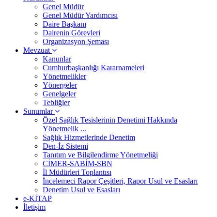
Genel Müdür
Genel Müdür Yardımcısı
Daire Başkanı
Dairenin Görevleri
Organizasyon Şeması
Mevzuat
Kanunlar
Cumhurbaşkanlığı Kararnameleri
Yönetmelikler
Yönergeler
Genelgeler
Tebliğler
Sunumlar
Özel Sağlık Tesislerinin Denetimi Hakkında
Yönetmelik ...
Sağlık Hizmetlerinde Denetim
Den-İz Sistemi
Tanıtım ve Bilgilendirme Yönetmeliği
CİMER-SABİM-SBN
İl Müdürleri Toplantısı
İncelemeci Rapor Çeşitleri, Rapor Usul ve Esasları
Denetim Usul ve Esasları
e-KİTAP
İletişim