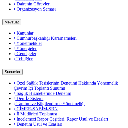
Dairenin Görevleri
Organizasyon Şeması
Mevzuat
Kanunlar
Cumhurbaşkanlığı Kararnameleri
Yönetmelikler
Yönergeler
Genelgeler
Tebliğler
Sunumlar
Özel Sağlık Tesislerinin Denetimi Hakkında Yönetmelik
Çevrim İçi Toplantı Sunumu
Sağlık Hizmetlerinde Denetim
Den-İz Sistemi
Tanıtım ve Bilgilendirme Yönetmeliği
CİMER-SABİM-SBN
İl Müdürleri Toplantısı
İncelemeci Rapor Çeşitleri, Rapor Usul ve Esasları
Denetim Usul ve Esasları